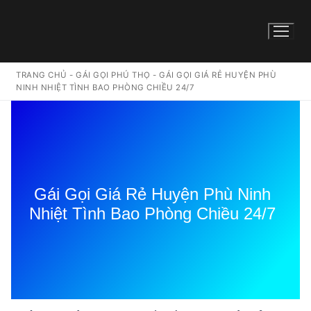
TRANG CHỦ
-
GÁI GỌI PHÚ THỌ
-
GÁI GỌI GIÁ RẺ HUYỆN PHÙ
NINH NHIỆT TÌNH BAO PHÒNG CHIỀU 24/7
Gái Gọi Giá Rẻ Huyện Phù Ninh
Nhiệt Tình Bao Phòng Chiều 24/7